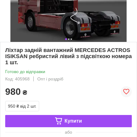
Ліхтар задній вантажний MERCEDES ACTROS
ISIKSAN ребристий лівий з підсвіткою номера
1 шт.
Готово до відправки
Код: 405968
Опт і роздріб
980
₴
950 ₴
від 2 шт.
Купити
або