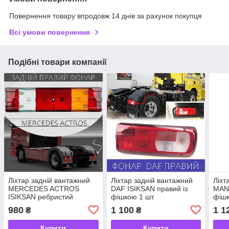
Повернення товару впродовж 14 днів за рахунок покупця
Всі умови повернення
Подібні товари компанії
Ліхтар задній вантажний
Ліхтар задній вантажний
Ліхт
MERCEDES ACTROS
DAF ISIKSAN правий із
MAN 
ISIKSAN ребристий
фішкою 1 шт.
фішк
правий 1 шт.
980
1 100
1 1
₴
₴
Купити
Купити