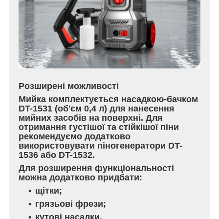
Розширені можливості
Мийка комплектується насадкою-бачком
DT-1531 (об'єм 0,4 л) для нанесення
мийних засобів на поверхні. Для
отримання густішої та стійкішої піни
рекомендуємо додатково
використовувати піногенератори DT-
1536 або DT-1532.
Для розширення функціональності
можна додатково придбати:
щітки;
грязьові фрези;
кутові насадки.