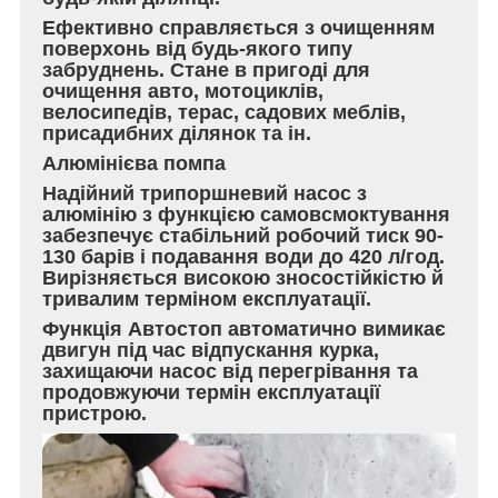
Ефективно справляється з очищенням
поверхонь від будь-якого типу
забруднень. Стане в пригоді для
очищення авто, мотоциклів,
велосипедів, терас, садових меблів,
присадибних ділянок та ін.
Алюмінієва помпа
Надійний трипоршневий насос з
алюмінію з функцією самовсмоктування
забезпечує стабільний робочий тиск 90-
130 барів і подавання води до 420 л/год.
Вирізняється високою зносостійкістю й
тривалим терміном експлуатації.
Функція Автостоп автоматично вимикає
двигун під час відпускання курка,
захищаючи насос від перегрівання та
продовжуючи термін експлуатації
пристрою.