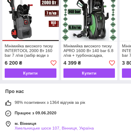
Мінімийка високого тиску
Мінімийка високого тиску
Міні
INTERTOOL 2000 Вт 160
APRO 1600 Вт 140 bar 6.8
INT
bar 7 л/хв (забір води з
л/хв + турбонасадка,
bar 
відра)
пінокомплект, забір води з
відр
6 200
4 399
3 8
₴
₴
відра
Купити
Купити
Про нас
98% позитивних з 1364 відгуків за рік
Працює з 09.06.2020
м. Вінниця
Хмельницьке шосе 107, Вінниця, Україна