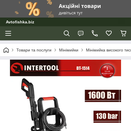
Avtofishka.biz
Товари та послуги
Мінімийки
Мінімийка високого тис