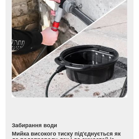
Забирання води
Мийка високого тиску під'єднується як