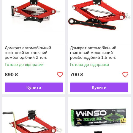
Домкрат автомобільний
Домкрат автомобільний
гвинтовий механічний
гвинтовий механічний
ромбоподібний 2 тон.
ромбоподібний 1,5 тон.
"CARLIFE" (Без гумки) 120-
"CARLIFE" з тріскачкою
Готово до відправки
Готово до відправки
413 мм SJ227
(гумка) SJ226
890
700
₴
₴
Купити
Купити