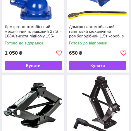
Домкрат автомобільний
Домкрат автомобільний
механічний пляшковий 2т ST-
гвинтовий механічний
108А/висота підйому 195-
ромбоподібний 1,5т короб. з
405мм
тріскачкою, висота
Готово до відправки
Готово до відправки
підіймання 390 мм 2,7 кг
1 050
650
₴
₴
Купити
Купити