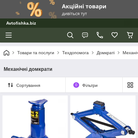
Avtofishka.biz
Товари та послуги
Техдопомога
Домкраті
Механі
Механічні домкрати
Сортування
0
Фільтри