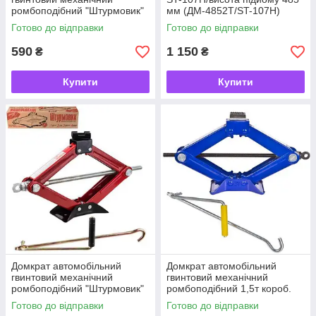
ромбоподібний "Штурмовик"
мм (ДМ-4852Т/ST-107H)
1,5т короб. з тріскачкою, 390
Готово до відправки
Готово до відправки
мм. 2,7кг
590
1 150
₴
₴
Купити
Купити
Домкрат автомобільний
Домкрат автомобільний
гвинтовий механічний
гвинтовий механічний
ромбоподібний "Штурмовик"
ромбоподібний 1,5т короб.
2 т короб., 390 мм. 3,2кг
висота під'єму 390 мм. 2,7кг
Готово до відправки
Готово до відправки