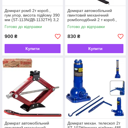
Домкрат ромб 2т короб.,
Домкрат автомобільний
гум.упор, висота підйому 390
гвинтовий механічний
мм (ST-113N/ДВ-1132ТН) 3,2
ромбоподібний 2 т короб.,
кг (ДВ-1132ТН/ST-1
гум.упор, висота підіймання
Готово до відправки
Готово до відправки
390 мм. 3,2кг
900
830
₴
₴
Купити
Купити
Домкрат автомобільний
Домкрат механ. телескоп 2т
гвинтовий механічний
ST-107H/висота підйому 485