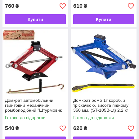
760
610
₴
₴
Купити
Купити
Домкрат автомобільний
Домкрат ромб 1т короб. з
гвинтовий механічний
тріскачкою, висота підйому
ромбоподібний "Штурмовик"
350 мм. (ST-105B-1t) 2,2 кг
1,5т короб. висота підйма
(ДВ-Т0103А/ST-105B-1t)
Готово до відправки
Готово до відправки
390 мм. 2,7кг
540
620
₴
₴